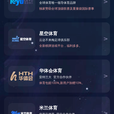
公司地址：安徽省合肥市肥西县花岗工业园丰乐河大道6号
Email：
jhm@hengleijx.com
或
liu@hengleijx.com
邮编：230601
关于实华
|
集合管
|
高压管件
|
急弯弯头
|
星空平台-星空(中国)一站式
服务平台 直通车
|
合作客户
|
诚聘英才
|
网站地图
|
联系实华
© 2023 星空平台-星空(中国)一站式服务平台
公司地址：安徽合肥经济技术开发区玉屏路219号
SEO标签