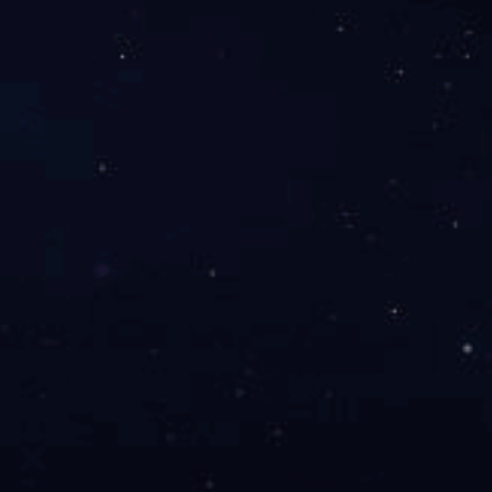
|
诚聘英才
|
网站地图
|
联系实华