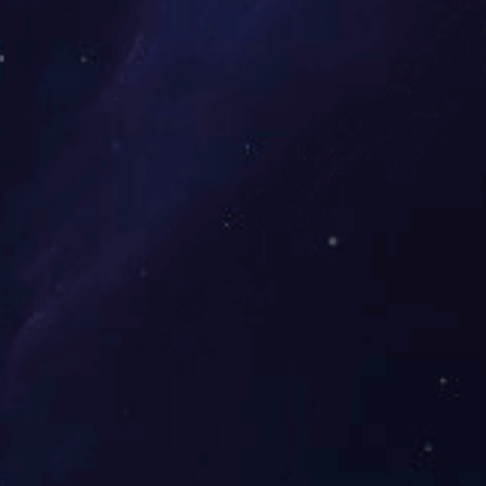
集合管
集合管
天津）石化集合管
独山子项目集合管
高