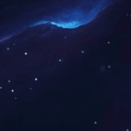
中沙（
产品询价