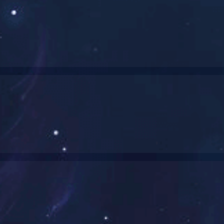
所属分类
集合管是
我公司均
壁厚均匀
械、纺织
钢类、双相
m制造标准
式服务平
产品
述