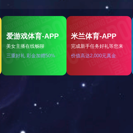
司自主研发的典型产品之一，弯管、直管集合管的制造，我公司均采
优点。集合管广泛用于造船、石油、化工、电力、冶金、机械、纺织
碳钢类、合金钢类、不锈钢类、双相钢类、镍基合金等。
—DN2000
mm
图纸加工。
检验