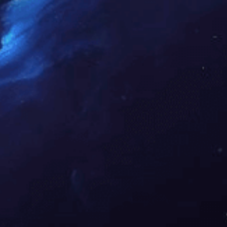
上联箱（八通）
下一页