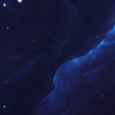
碳钢类
制药等