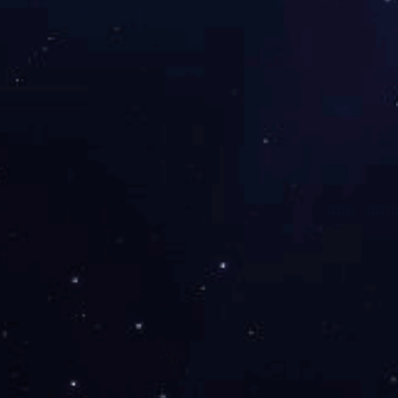
关于实华
|
集合管
|
高压管件