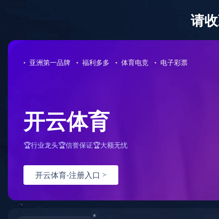
星空平台
欢迎来到星空平台-星空(中国)一站式服务平台 官方网站！
专注金属对焊管件
中石化、中石油、中海
星空平台-星空(中
集合管
高压管件
国)一站式服务平
台
星空平台
星空平台-星空(中国)一站
式服务平台 直通车