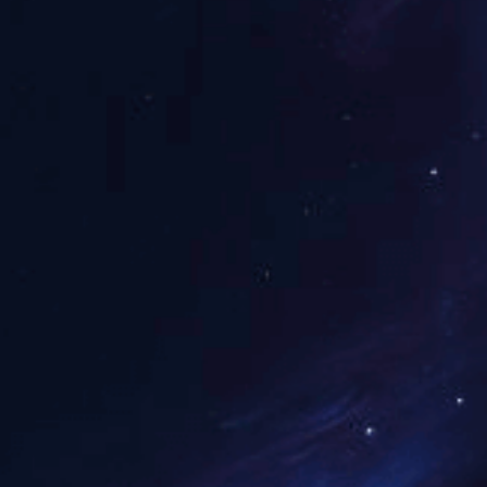
屏路219号
产品关键词：
不锈钢类
上一页
集合管
相关产品