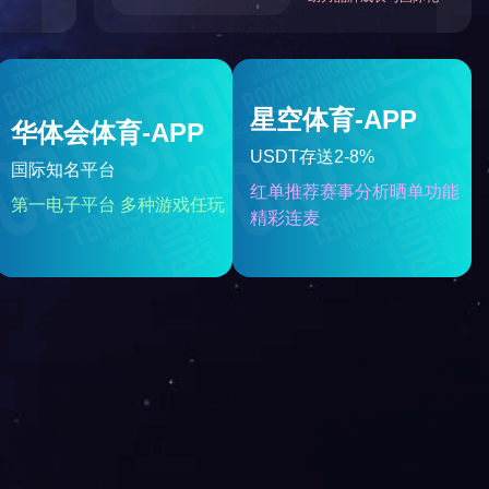
2018-03-02
/h制氢装置
 规格：Φ1016*26.93集合管、Φ114.3*6.03--40
3年4月
查看详情
2018-03-02
项目
/年丁辛醇项目 规格：36"*24"*18mm集合管1套；
：2013年3月
查看详情
2018-03-02