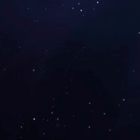
关于实华
|
集合管
|
高压管件