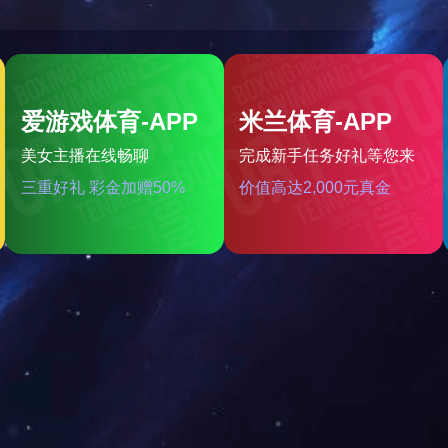
中石化洛阳石化工程公司广西石化14*104Nm3
中石化洛阳石化工程公司广西石化14*104Nm3/h制氢装置
00猪尾管 材质：1¼Cr½Mo、P22 完成日期：201
惠生清洁能源股份有限公司25万吨/年丁辛醇
中国成达工程有限公司惠生清洁能源股份有限公司25万吨
16"X14"夹套管1套 材质：Q245RGB713 完成日期
燃气涡轮研究院空气加温系统工程