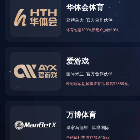
应用案例
发布时间：
2018-0
实华业绩
主要业绩：
联系星空平台-星空(中
1.用户：中石油天
国)一站式服务平台
①项目/装置名称：
产品分类：锅炉管
全国咨询热线:
产品参数：DN400-
400-8093-116
材质：20#、Q24
交货时间：2013.0
②项目/装置名称：
传真：
0551-63617098
产品分类：急弯弯
邮箱：
jwm@hengleijx.com
产品参数：DN150-
材质：WP321、WP
邮箱：
liu@hengleijx.com
交货时间：2010.0
邮编：230601
地址：安徽合肥经济技术开发区
返回列表
玉屏路219号