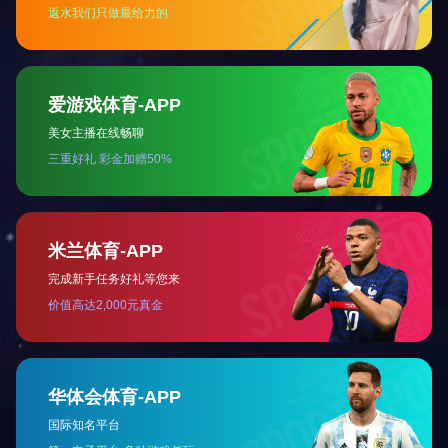
2018-03-02
燃气涡轮研究院空气加温系统工程
天津辰创环境工程科技有限责任公司 燃气涡轮研究院空气加温系
统工程 规格：Φ377*12、Φ377*16、Φ426*8 材质：0Cr18Ni
9 完成日期：2012年8月
查看详情
关于实华
|
集合管
|
高压管件
|
急弯弯头
|
星空平台-星空(中国)一站式
服务平台 直通车
|
合作客户
|
诚聘英才
|
网站地图
|
联系实华