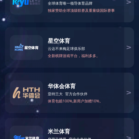
中沙（天津）石化有限公司集合管
所属分类：
集合管
2015年获得API ISO9001证书以及API SpecQ1证书，2017年取得A
SME证书。公司产品的生产和管理严格按照质量手册和程序文件
执行，始终坚持自检、互检、入库检验和出厂检验，从原材料进
厂到产品出厂整个生产过程始终坚持百分百全检制度。因此我公
司产品不但规格品种齐全，产品质量在国内同行业也处于领先地
位。